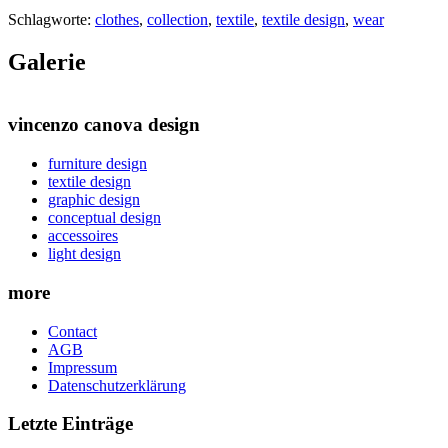
Schlagworte:
clothes
,
collection
,
textile
,
textile design
,
wear
Galerie
vincenzo canova design
furniture design
textile design
graphic design
conceptual design
accessoires
light design
more
Contact
AGB
Impressum
Datenschutzerklärung
Letzte Einträge